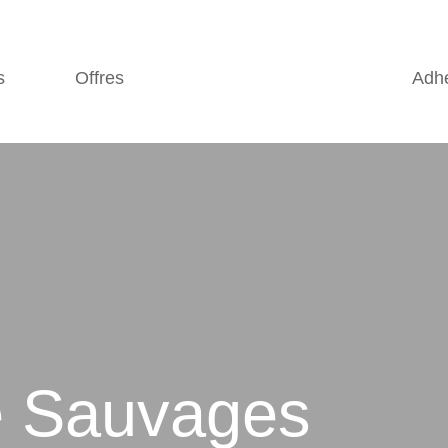
s
Offres
Adh
e Sauvages