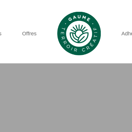
s
Offres
Adh