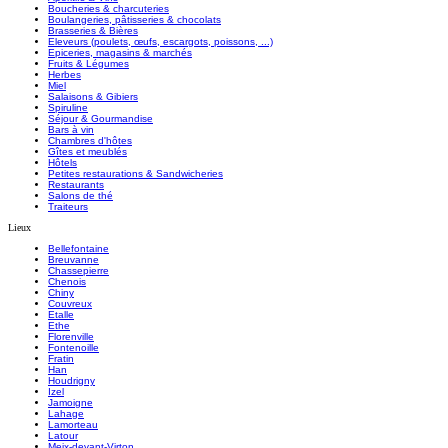
Boucheries & charcuteries
Boulangeries, pâtisseries & chocolats
Brasseries & Bières
Eleveurs (poulets, œufs, escargots, poissons, ...)
Epiceries, magasins & marchés
Fruits & Légumes
Herbes
Miel
Salaisons & Gibiers
Spiruline
Séjour & Gourmandise
Bars à vin
Chambres d'hôtes
Gîtes et meublés
Hôtels
Petites restaurations & Sandwicheries
Restaurants
Salons de thé
Traiteurs
Lieux
Bellefontaine
Breuvanne
Chassepierre
Chenois
Chiny
Couvreux
Etalle
Ethe
Florenville
Fontenoille
Fratin
Han
Houdrigny
Izel
Jamoigne
Lahage
Lamorteau
Latour
Meix-devant-Virton