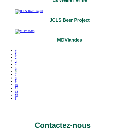
La Vieille Ferme
JCLS Beer Project
MDViandes
#
1
2
3
4
5
6
7
8
9
10
11
12
13
$
Contactez-nous