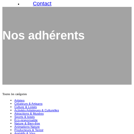
Contact
Nos adhérents
Toutes les catégories
Artistes
Créateurs & Artisans
Culture & Loisirs
Activités Artistiques & Culturelles
Attractions & Musées
Sports & loisirs
Eco-responsable
Nature & Bien-être
Animations Nature
Producteurs & Terroir
Apéritifs & Vins