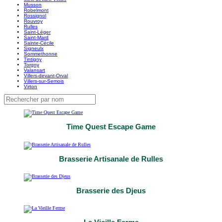
Musson
Robelmont
Rossignol
Rouvroy
Rulles
Saint-Léger
Saint-Mard
Sainte-Cécile
Signeulx
Sommethonne
Tintigny
Torgny
Valansart
Villers-devant-Orval
Villers-sur-Semois
Virton
Time Quest Escape Game
Brasserie Artisanale de Rulles
Brasserie des Djeus