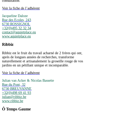
consultation.
Voir la fiche de l’adhérent
Jacqueline Daloze
Rue des Ecoles, 243
6730 ROSSIGNOL
+32(0)495 32 32 34
contact@aquietplace.eu
www.aquietplace.eu
Ribbiz
Ribbiz est le fruit du travail acharné de 2 frères qui ont,
après de longues années de recherches, transforme
naturellement et artisanalement la groseille rouge de vos
jardins en un pétillant unique et incomparable.
Voir la fiche de l’adhérent
Julian van Acker & Nicolas Bassette
Rue du Pont, 32
6730 BREUVANNE
+32(0)498 69 41 93
julian@ribbiz.be
www.ribbiz.be
Ô Temps Gaume