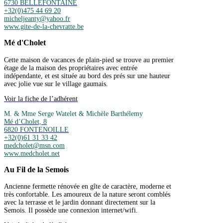
6730 BELLEFONTAINE
+32(0)475 44 69 20
micheljeanty@yahoo.fr
www.gite-de-la-chevratte.be
Mé d'Cholet
Cette maison de vacances de plain-pied se trouve au premier
étage de la maison des propriétaires avec entrée
indépendante, et est située au bord des prés sur une hauteur
avec jolie vue sur le village gaumais.
Voir la fiche de l’adhérent
M. & Mme Serge Watelet & Michèle Barthélemy
Mé d’Cholet, 8
6820 FONTENOILLE
+32(0)61 31 33 42
medcholet@msn.com
www.medcholet.net
Au Fil de la Semois
Ancienne fermette rénovée en gîte de caractère, moderne et
très confortable. Les amoureux de la nature seront comblés
avec la terrasse et le jardin donnant directement sur la
Semois. Il possède une connexion internet/wifi.