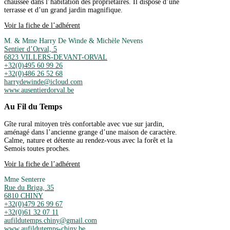
chaussée dans l’habitation des propriétaires. Il dispose d’une
terrasse et d’un grand jardin magnifique.
Voir la fiche de l’adhérent
M. & Mme Harry De Winde & Michèle Nevens
Sentier d’Orval, 5
6823 VILLERS-DEVANT-ORVAL
+32(0)495 60 99 26
+32(0)486 26 52 68
harrydewinde@icloud.com
www.ausentierdorval.be
Au Fil du Temps
Gîte rural mitoyen très confortable avec vue sur jardin,
aménagé dans l’ancienne grange d’une maison de caractère.
Calme, nature et détente au rendez-vous avec la forêt et la
Semois toutes proches.
Voir la fiche de l’adhérent
Mme Senterre
Rue du Briga, 35
6810 CHINY
+32(0)479 26 99 67
+32(0)61 32 07 11
aufildutemps.chiny@gmail.com
www.aufildutemps-chiny.be