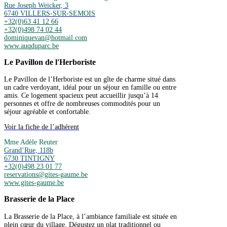
Rue Joseph Weicker, 3
6740 VILLERS-SUR-SEMOIS
+32(0)63 41 12 66
+32(0)498 74 02 44
dominiquevan@hotmail.com
www.auqduparc.be
Le Pavillon de l'Herboriste
Le Pavillon de l’Herboriste est un gîte de charme situé dans
un cadre verdoyant, idéal pour un séjour en famille ou entre
amis. Ce logement spacieux peut accueillir jusqu’à 14
personnes et offre de nombreuses commodités pour un
séjour agréable et confortable.
Voir la fiche de l’adhérent
Mme Adèle Reuter
Grand’Rue, 118b
6730 TINTIGNY
+32(0)498 23 01 77
reservations@gites-gaume.be
www.gites-gaume.be
Brasserie de la Place
La Brasserie de la Place, à l’ambiance familiale est située en
plein cœur du village. Dégustez un plat traditionnel ou