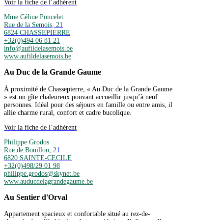
Voir la fiche de l’adhérent
Mme Céline Poncelet
Rue de la Semois, 2
1
6824 CHASSEPIERRE
+32(0)494 06 81 21
info@aufildelasemois.be
www.aufildelasemois.be
Au Duc de la Grande Gaume
À proximité de Chassepierre, « Au Duc de la Grande Gaume
» est un gîte chaleureux pouvant accueillir jusqu’à neuf
personnes. Idéal pour des séjours en famille ou entre amis, il
allie charme rural, confort et cadre bucolique.
Voir la fiche de l’adhérent
Philippe Grodos
Rue de Bouillon, 2
1
6820 SAINTE-CECILE
+32(0)498/29 01 98
philippe.grodos@skynet.be
www.auducdelagrandegaume.be
Au Sentier d'Orval
Appartement spacieux et confortable situé au rez-de-