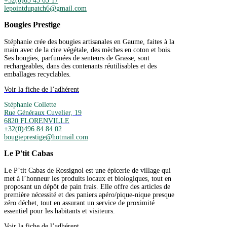
+32(0)63 45 63 17
lepointdupatch6@gmail.com
Bougies Prestige
Stéphanie crée des bougies artisanales en Gaume, faites à la
main avec de la cire végétale, des mèches en coton et bois.
Ses bougies, parfumées de senteurs de Grasse, sont
rechargeables, dans des contenants réutilisables et des
emballages recyclables.
Voir la fiche de l’adhérent
Stéphanie Collette
Rue Généraux Cuvelier, 19
6820 FLORENVILLE
+32(0)496 84 84 02
bougieprestige@hotmail.com
Le P'tit Cabas
Le P’tit Cabas de Rossignol est une épicerie de village qui
met à l’honneur les produits locaux et biologiques, tout en
proposant un dépôt de pain frais. Elle offre des articles de
première nécessité et des paniers apéro/pique-nique presque
zéro déchet, tout en assurant un service de proximité
essentiel pour les habitants et visiteurs.
Voir la fiche de l’adhérent