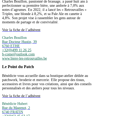
Charles Bouillon, passionné de brassage, a passé huit ans à
perfectionner sa première bière, une ambrée à 7,0% aux
notes d’agrumes. En 2022, il a lancé les « Retrouvailles »
Triples, une blonde à 8,2%, et sa Pale Ale en canette à
4,8%. Son projet vise à rassembler les gens autour de
moments de partage et de convivialité.
Voir la fiche de l’adhérent
Charles Bouillon
Rue Docteur Hustin, 39
6760 ETHE
+32(0)499 11 26 25
b-come@outlook.com
www.biere-les-retrouvailles.be
Le Point du Patch
Bénédicte vous accueille dans sa boutique-atelier dédiée au
patchwork, broderie et mercerie. Elle propose des tissus,
accessoires et livres pour vos créations, ainsi que des conseils
personnalisés et des ateliers pour tous les niveaux.
Voir la fiche de l’adhérent
Bénédicte Hubert
Rue du Magenot, 2
6740 FRATIN