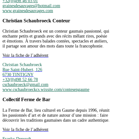
+32(0)498 46 03 01
grainesdesauvages@hotmail.com
www.grainesdesauvages.com
Christian Schaubroeck Conteur
Christian Schaubroeck est un conteur gaumais passionné, qui
enchante petits et grands avec des récits mêlant rires, poésie
et émotions. À travers balades contées, spectacles et ateliers,
il partage son amour des mots dans toute la francophonie.
Voir la fiche de l’adhérent
Christian Schaubroeck
Rue Saint-Hubert, 126
6730 TINTIGNY
+32(0)498 52 66 78
cschaubroeck@gmail.com
www.cschaubroeckcs.wixsite.com/contesengaume
Collectif Ferme de Bar
La Ferme de Bar, lieu culturel en Gaume depuis 1996, réunit
les passionnés d’art et de nature autour d’une mission : faire
découvrir les traditions gaumaises dans un cadre authentique.
Voir la fiche de l’adhérent
Franky Depuydt