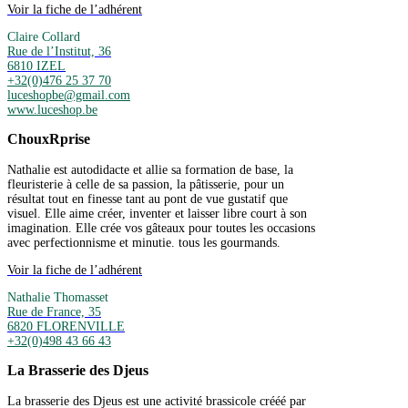
Voir la fiche de l’adhérent
Claire Collard
Rue de l’Institut, 36
6810 IZEL
+32(0)476 25 37 70
luceshopbe@gmail.com
www.luceshop.be
ChouxRprise
Nathalie est autodidacte et allie sa formation de base, la
fleuristerie à celle de sa passion, la pâtisserie, pour un
résultat tout en finesse tant au pont de vue gustatif que
visuel. Elle aime créer, inventer et laisser libre court à son
imagination. Elle crée vos gâteaux pour toutes les occasions
avec perfectionnisme et minutie. tous les gourmands.
Voir la fiche de l’adhérent
Nathalie Thomasset
Rue de France, 35
6820 FLORENVILLE
+32(0)498 43 66 43
La Brasserie des Djeus
La brasserie des Djeus est une activité brassicole crééé par