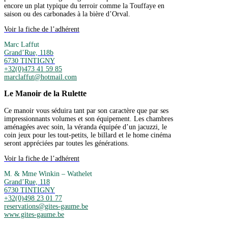
encore un plat typique du terroir comme la Touffaye en
saison ou des carbonades à la bière d’Orval.
Voir la fiche de l’adhérent
Marc Laffut
Grand’Rue, 118b
6730 TINTIGNY
+32(0)473 41 59 85
marclaffut@hotmail.com
Le Manoir de la Rulette
Ce manoir vous séduira tant par son caractère que par ses
impressionnants volumes et son équipement. Les chambres
aménagées avec soin, la véranda équipée d’un jacuzzi, le
coin jeux pour les tout-petits, le billard et le home cinéma
seront appréciées par toutes les générations.
Voir la fiche de l’adhérent
M. & Mme Winkin – Wathelet
Grand’Rue, 118
6730 TINTIGNY
+32(0)498 23 01 77
reservations@gites-gaume.be
www.gites-gaume.be