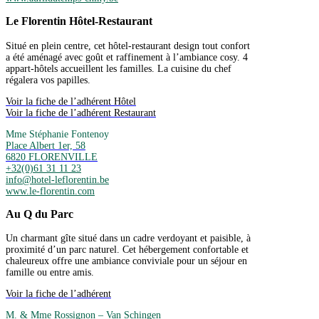
Le Florentin Hôtel-Restaurant
Situé en plein centre, cet hôtel-restaurant design tout confort
a été aménagé avec goût et raffinement à l’ambiance cosy. 4
appart-hôtels accueillent les familles. La cuisine du chef
régalera vos papilles.
Voir la fiche de l’adhérent Hôtel
Voir la fiche de l’adhérent Restaurant
Mme Stéphanie Fontenoy
Place Albert 1er, 58
6820 FLORENVILLE
+32(0)61 31 11 23
info@hotel-leflorentin.be
www.le-florentin.com
Au Q du Parc
Un charmant gîte situé dans un cadre verdoyant et paisible, à
proximité d’un parc naturel. Cet hébergement confortable et
chaleureux offre une ambiance conviviale pour un séjour en
famille ou entre amis.
Voir la fiche de l’adhérent
M. & Mme Rossignon – Van Schingen