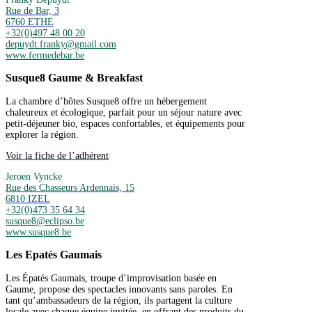
Rue de Bar, 3
6760 ETHE
+32(0)497 48 00 20
depuydt.franky@gmail.com
www.fermedebar.be
Susque8 Gaume & Breakfast
La chambre d’hôtes Susque8 offre un hébergement
chaleureux et écologique, parfait pour un séjour nature avec
petit-déjeuner bio, espaces confortables, et équipements pour
explorer la région.
Voir la fiche de l’adhérent
Jeroen Vyncke
Rue des Chasseurs Ardennais, 15
6810 IZEL
+32(0)473 35 64 34
susque8@eclipso.be
www.susque8.be
Les Epatés Gaumais
Les Épatés Gaumais, troupe d’improvisation basée en
Gaume, propose des spectacles innovants sans paroles. En
tant qu’ambassadeurs de la région, ils partagent la culture
locale avec chaque équipe invitée, en offrant des produits du