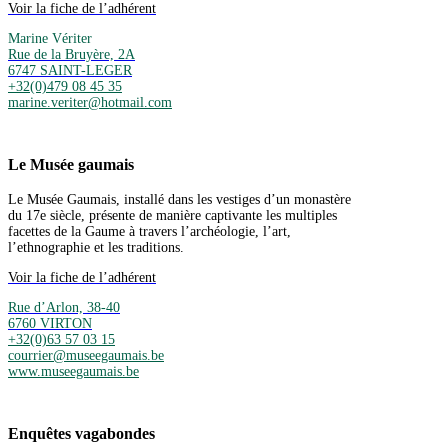
Voir la fiche de l’adhérent
Marine Vériter
Rue de la Bruyère, 2A
6747 SAINT-LEGER
+32(0)479 08 45 35
marine.veriter@hotmail.com
Le Musée gaumais
Le Musée Gaumais, installé dans les vestiges d’un monastère
du 17e siècle, présente de manière captivante les multiples
facettes de la Gaume à travers l’archéologie, l’art,
l’ethnographie et les traditions.
Voir la fiche de l’adhérent
Rue d’Arlon, 38-40
6760 VIRTON
+32(0)63 57 03 15
courrier@museegaumais.be
www.museegaumais.be
Enquêtes vagabondes