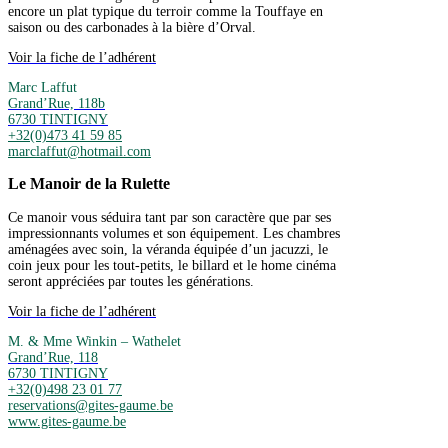
encore un plat typique du terroir comme la Touffaye en
saison ou des carbonades à la bière d’Orval.
Voir la fiche de l’adhérent
Marc Laffut
Grand’Rue, 118b
6730 TINTIGNY
+32(0)473 41 59 85
marclaffut@hotmail.com
Le Manoir de la Rulette
Ce manoir vous séduira tant par son caractère que par ses
impressionnants volumes et son équipement. Les chambres
aménagées avec soin, la véranda équipée d’un jacuzzi, le
coin jeux pour les tout-petits, le billard et le home cinéma
seront appréciées par toutes les générations.
Voir la fiche de l’adhérent
M. & Mme Winkin – Wathelet
Grand’Rue, 118
6730 TINTIGNY
+32(0)498 23 01 77
reservations@gites-gaume.be
www.gites-gaume.be