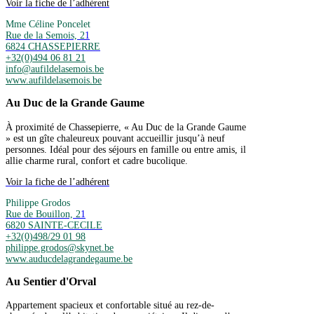
Voir la fiche de l’adhérent
Mme Céline Poncelet
Rue de la Semois, 2
1
6824 CHASSEPIERRE
+32(0)494 06 81 21
info@aufildelasemois.be
www.aufildelasemois.be
Au Duc de la Grande Gaume
À proximité de Chassepierre, « Au Duc de la Grande Gaume
» est un gîte chaleureux pouvant accueillir jusqu’à neuf
personnes. Idéal pour des séjours en famille ou entre amis, il
allie charme rural, confort et cadre bucolique.
Voir la fiche de l’adhérent
Philippe Grodos
Rue de Bouillon, 2
1
6820 SAINTE-CECILE
+32(0)498/29 01 98
philippe.grodos@skynet.be
www.auducdelagrandegaume.be
Au Sentier d'Orval
Appartement spacieux et confortable situé au rez-de-