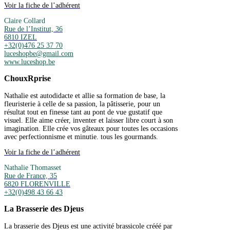
Voir la fiche de l’adhérent
Claire Collard
Rue de l’Institut, 36
6810 IZEL
+32(0)476 25 37 70
luceshopbe@gmail.com
www.luceshop.be
ChouxRprise
Nathalie est autodidacte et allie sa formation de base, la
fleuristerie à celle de sa passion, la pâtisserie, pour un
résultat tout en finesse tant au pont de vue gustatif que
visuel. Elle aime créer, inventer et laisser libre court à son
imagination. Elle crée vos gâteaux pour toutes les occasions
avec perfectionnisme et minutie. tous les gourmands.
Voir la fiche de l’adhérent
Nathalie Thomasset
Rue de France, 35
6820 FLORENVILLE
+32(0)498 43 66 43
La Brasserie des Djeus
La brasserie des Djeus est une activité brassicole crééé par