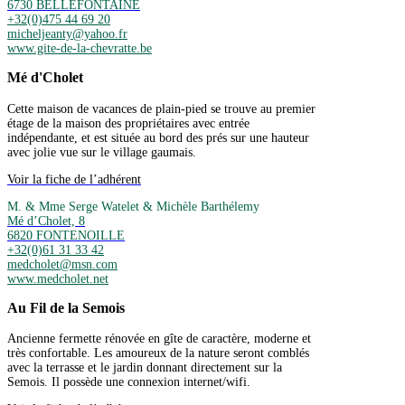
6730 BELLEFONTAINE
+32(0)475 44 69 20
micheljeanty@yahoo.fr
www.gite-de-la-chevratte.be
Mé d'Cholet
Cette maison de vacances de plain-pied se trouve au premier
étage de la maison des propriétaires avec entrée
indépendante, et est située au bord des prés sur une hauteur
avec jolie vue sur le village gaumais.
Voir la fiche de l’adhérent
M. & Mme Serge Watelet & Michèle Barthélemy
Mé d’Cholet, 8
6820 FONTENOILLE
+32(0)61 31 33 42
medcholet@msn.com
www.medcholet.net
Au Fil de la Semois
Ancienne fermette rénovée en gîte de caractère, moderne et
très confortable. Les amoureux de la nature seront comblés
avec la terrasse et le jardin donnant directement sur la
Semois. Il possède une connexion internet/wifi.