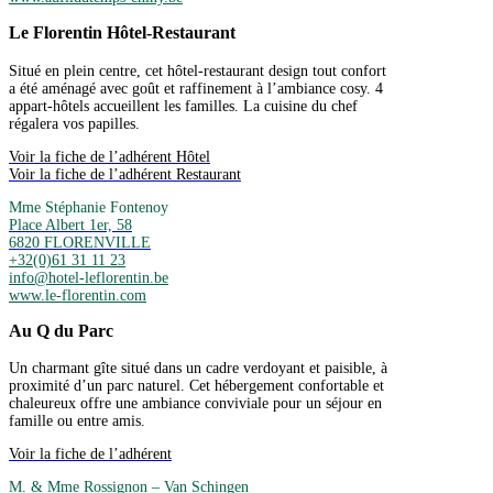
Le Florentin Hôtel-Restaurant
Situé en plein centre, cet hôtel-restaurant design tout confort
a été aménagé avec goût et raffinement à l’ambiance cosy. 4
appart-hôtels accueillent les familles. La cuisine du chef
régalera vos papilles.
Voir la fiche de l’adhérent Hôtel
Voir la fiche de l’adhérent Restaurant
Mme Stéphanie Fontenoy
Place Albert 1er, 58
6820 FLORENVILLE
+32(0)61 31 11 23
info@hotel-leflorentin.be
www.le-florentin.com
Au Q du Parc
Un charmant gîte situé dans un cadre verdoyant et paisible, à
proximité d’un parc naturel. Cet hébergement confortable et
chaleureux offre une ambiance conviviale pour un séjour en
famille ou entre amis.
Voir la fiche de l’adhérent
M. & Mme Rossignon – Van Schingen