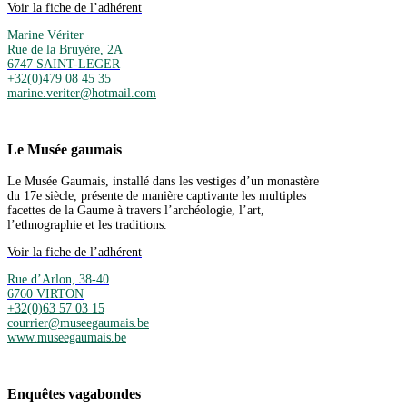
Voir la fiche de l’adhérent
Marine Vériter
Rue de la Bruyère, 2A
6747 SAINT-LEGER
+32(0)479 08 45 35
marine.veriter@hotmail.com
Le Musée gaumais
Le Musée Gaumais, installé dans les vestiges d’un monastère
du 17e siècle, présente de manière captivante les multiples
facettes de la Gaume à travers l’archéologie, l’art,
l’ethnographie et les traditions.
Voir la fiche de l’adhérent
Rue d’Arlon, 38-40
6760 VIRTON
+32(0)63 57 03 15
courrier@museegaumais.be
www.museegaumais.be
Enquêtes vagabondes