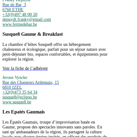
Rue de Bar, 3
6760 ETHE
+32(0)497 48 00 20
depuydt.franky@gmail.com
www.fermedebar.be
Susque8 Gaume & Breakfast
La chambre d’hôtes Susque8 offre un hébergement
chaleureux et écologique, parfait pour un séjour nature avec
petit-déjeuner bio, espaces confortables, et équipements pour
explorer la région.
Voir la fiche de l’adhérent
Jeroen Vyncke
Rue des Chasseurs Ardennais, 15
6810 IZEL
+32(0)473 35 64 34
susque8@eclipso.be
www.susque8.be
Les Epatés Gaumais
Les Épatés Gaumais, troupe d’improvisation basée en
Gaume, propose des spectacles innovants sans paroles. En
tant qu’ambassadeurs de la région, ils partagent la culture
locale avec chaque équipe invitée, en offrant des produits du