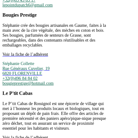
+32(0)63 45 63 17
lepointdupatch6@gmail.com
Bougies Prestige
Stéphanie crée des bougies artisanales en Gaume, faites à la
main avec de la cire végétale, des mèches en coton et bois.
Ses bougies, parfumées de senteurs de Grasse, sont
rechargeables, dans des contenants réutilisables et des
emballages recyclables.
Voir la fiche de l’adhérent
Stéphanie Collette
Rue Généraux Cuvelier, 19
6820 FLORENVILLE
+32(0)496 84 84 02
bougieprestige@hotmail.com
Le P'tit Cabas
Le P’tit Cabas de Rossignol est une épicerie de village qui
met à l’honneur les produits locaux et biologiques, tout en
proposant un dépôt de pain frais. Elle offre des articles de
première nécessité et des paniers apéro/pique-nique presque
zéro déchet, tout en assurant un service de proximité
essentiel pour les habitants et visiteurs.
Voir la fiche de l’adhérent