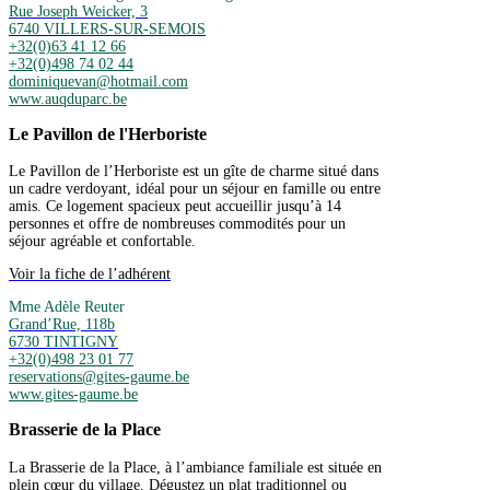
Rue Joseph Weicker, 3
6740 VILLERS-SUR-SEMOIS
+32(0)63 41 12 66
+32(0)498 74 02 44
dominiquevan@hotmail.com
www.auqduparc.be
Le Pavillon de l'Herboriste
Le Pavillon de l’Herboriste est un gîte de charme situé dans
un cadre verdoyant, idéal pour un séjour en famille ou entre
amis. Ce logement spacieux peut accueillir jusqu’à 14
personnes et offre de nombreuses commodités pour un
séjour agréable et confortable.
Voir la fiche de l’adhérent
Mme Adèle Reuter
Grand’Rue, 118b
6730 TINTIGNY
+32(0)498 23 01 77
reservations@gites-gaume.be
www.gites-gaume.be
Brasserie de la Place
La Brasserie de la Place, à l’ambiance familiale est située en
plein cœur du village. Dégustez un plat traditionnel ou