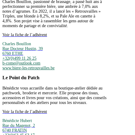
Charles Bouillon, passionné de brassage, a passé huit ans à
perfectionner sa première bière, une ambrée à 7,0% aux
notes d’agrumes. En 2022, il a lancé les « Retrouvailles »
Triples, une blonde à 8,2%, et sa Pale Ale en canette à
4,8%. Son projet vise à rassembler les gens autour de
moments de partage et de convivialité.
Voir la fiche de l’adhérent
Charles Bouillon
Rue Docteur Hustin, 39
6760 ETHE
+32(0)499 11 26 25
b-come@outlook.com
www.biere-les-retrouvailles.be
Le Point du Patch
Bénédicte vous accueille dans sa boutique-atelier dédiée au
patchwork, broderie et mercerie. Elle propose des tissus,
accessoires et livres pour vos créations, ainsi que des conseils
personnalisés et des ateliers pour tous les niveaux.
Voir la fiche de l’adhérent
Bénédicte Hubert
Rue du Magenot, 2
6740 FRATIN