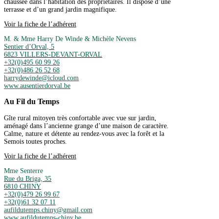
chaussée dans l’habitation des propriétaires. Il dispose d’une
terrasse et d’un grand jardin magnifique.
Voir la fiche de l’adhérent
M. & Mme Harry De Winde & Michèle Nevens
Sentier d’Orval, 5
6823 VILLERS-DEVANT-ORVAL
+32(0)495 60 99 26
+32(0)486 26 52 68
harrydewinde@icloud.com
www.ausentierdorval.be
Au Fil du Temps
Gîte rural mitoyen très confortable avec vue sur jardin,
aménagé dans l’ancienne grange d’une maison de caractère.
Calme, nature et détente au rendez-vous avec la forêt et la
Semois toutes proches.
Voir la fiche de l’adhérent
Mme Senterre
Rue du Briga, 35
6810 CHINY
+32(0)479 26 99 67
+32(0)61 32 07 11
aufildutemps.chiny@gmail.com
www.aufildutemps-chiny.be