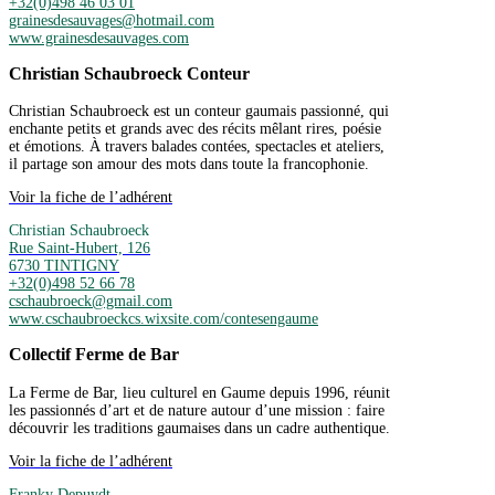
+32(0)498 46 03 01
grainesdesauvages@hotmail.com
www.grainesdesauvages.com
Christian Schaubroeck Conteur
Christian Schaubroeck est un conteur gaumais passionné, qui
enchante petits et grands avec des récits mêlant rires, poésie
et émotions. À travers balades contées, spectacles et ateliers,
il partage son amour des mots dans toute la francophonie.
Voir la fiche de l’adhérent
Christian Schaubroeck
Rue Saint-Hubert, 126
6730 TINTIGNY
+32(0)498 52 66 78
cschaubroeck@gmail.com
www.cschaubroeckcs.wixsite.com/contesengaume
Collectif Ferme de Bar
La Ferme de Bar, lieu culturel en Gaume depuis 1996, réunit
les passionnés d’art et de nature autour d’une mission : faire
découvrir les traditions gaumaises dans un cadre authentique.
Voir la fiche de l’adhérent
Franky Depuydt